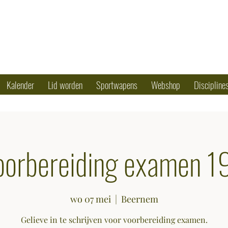
OTING CLUB
50 79 90 17
Kalender
Lid worden
Sportwapens
Webshop
Discipline
oorbereiding examen 1
wo 07 mei
  |  
Beernem
Gelieve in te schrijven voor voorbereiding examen.