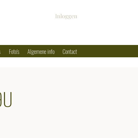
Inloggen
s
Foto's
Algemene info
Contact
9U