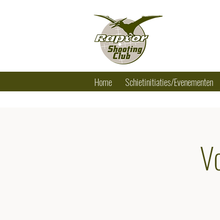
RAPTOR SHO
Tel.: +32 (0) 
Home
Schietinitiaties/Evenementen
V