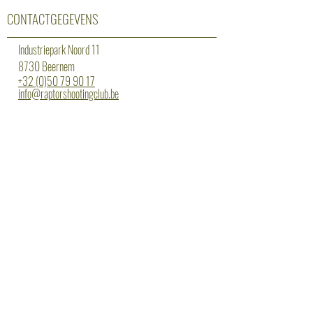
CONTACTGEGEVENS
Industriepark Noord 11
8730 Beernem
+32 (0)50 79 90 17
info@raptorshootingclub.be
Erkenning: 13/3/14/025
OPENINGSUREN
maandag: gesloten
dinsdag: 18 tot 22 uur statisch
woensdag: 18 tot 20 uur begeleiding
donderdag: 18 tot 20 uur dynamisch lvl1 -
20 tot 22 uur dynamisch lvl2/3