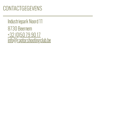
CONTACTGEGEVENS
Industriepark Noord 11
8730 Beernem
+32 (0)50 79 90 17
info@raptorshootingclub.be
Erkenning: 13/3/14/025
OPENINGSUREN
maandag: gesloten
dinsdag: 18 tot 22 uur statisch
woensdag: 18 tot 20 uur begeleiding
donderdag: 18 tot 20 uur dynamisch lvl1 -
20 tot 22 uur dynamisch lvl2/3