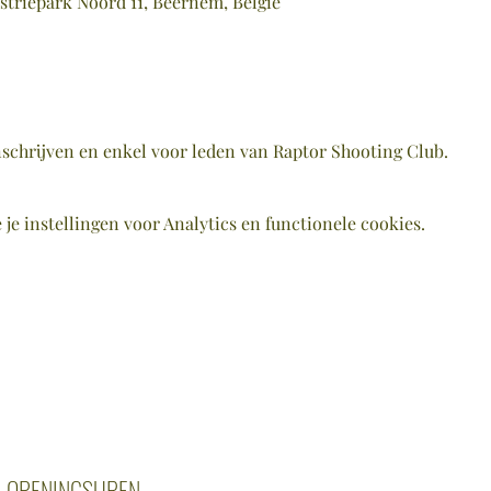
striepark Noord 11, Beernem, België
inschrijven en enkel voor leden van Raptor Shooting Club. 
e instellingen voor Analytics en functionele cookies.
OPENINGSUREN