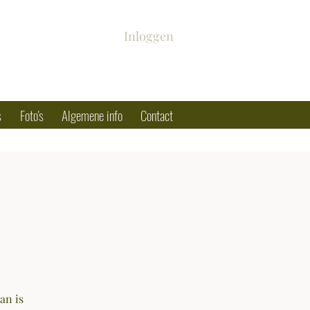
Inloggen
s
Foto's
Algemene info
Contact
an is