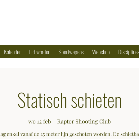
OTING CLUB
50 79 90 17
Kalender
Lid worden
Sportwapens
Webshop
Discipline
Statisch schieten
wo 12 feb
  |  
Raptor Shooting Club
ag enkel vanaf de 25 meter lijn geschoten worden. De schietba