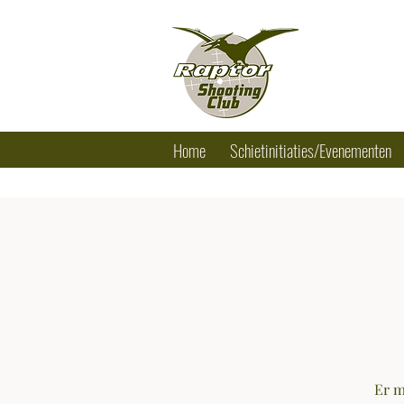
RAPTOR SHO
Tel.: +32 (0) 
Home
Schietinitiaties/Evenementen
Er m