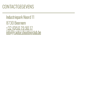
CONTACTGEGEVENS
Industriepark Noord 11
8730 Beernem
+32 (0)50 79 90 17
info@raptorshootingclub.be
Erkenning: 13/3/14/025
OPENINGSUREN
maandag: gesloten
dinsdag: 18 tot 22 uur statisch
woensdag: 18 tot 20 uur begeleiding
donderdag: 18 tot 20 uur dynamisch lvl1 -
20 tot 22 uur dynamisch lvl2/3