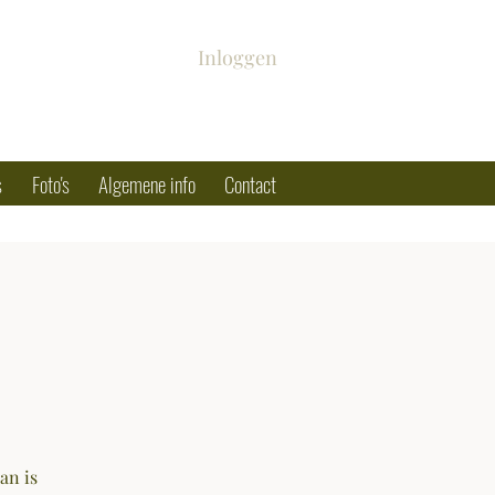
Inloggen
s
Foto's
Algemene info
Contact
an is