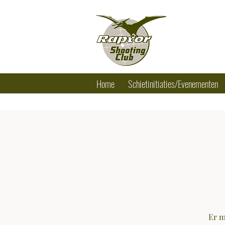
RAPTOR SHO
Tel.: +32 (0) 
Home
Schietinitiaties/Evenementen
Er m