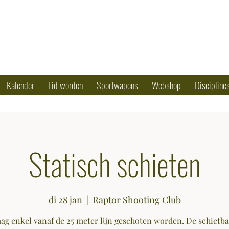
OTING CLUB
50 79 90 17
Kalender
Lid worden
Sportwapens
Webshop
Discipline
Statisch schieten
di 28 jan
  |  
Raptor Shooting Club
ag enkel vanaf de 25 meter lijn geschoten worden. De schietba