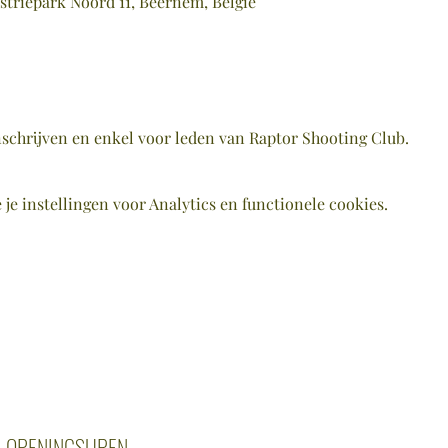
striepark Noord 11, Beernem, België
inschrijven en enkel voor leden van Raptor Shooting Club. 
e instellingen voor Analytics en functionele cookies.
OPENINGSUREN