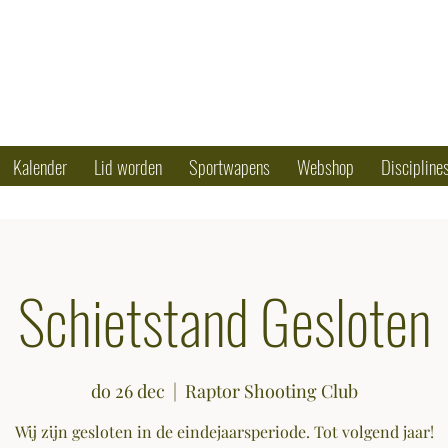
OTING CLUB
50 79 90 17
Kalender
Lid worden
Sportwapens
Webshop
Discipline
Schietstand Gesloten
do 26 dec
  |  
Raptor Shooting Club
Wij zijn gesloten in de eindejaarsperiode. Tot volgend jaar!