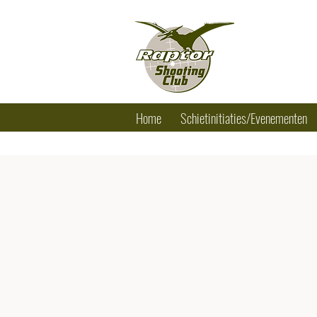
RAPTOR SHO
Tel.: +32 (0) 
Home
Schietinitiaties/Evenementen