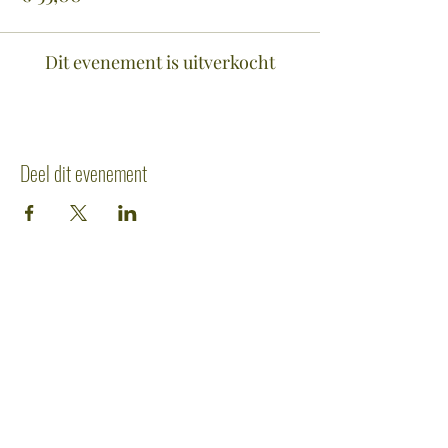
Dit evenement is uitverkocht
Deel dit evenement
CONTACTGEGEVENS
Industriepark Noord 11
8730 Beernem
+32 (0)50 79 90 17