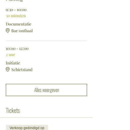
Kostprijs: 55€ per persoon
9:30 - 10:00
30 minuten
Het aantal deelnemers is beperkt. Tijdig
Documentatie
inschrijven is dus de boodschap!
Bar/onthaal
10:00 - 12:00
2 uur
Initiatie
Schietstand
Alles weergeven
Tickets
Verkoop geëindigd op