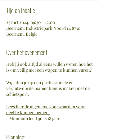
Tijd en locatie
23 mrt 2024, 09:30 – 12:00
Beernem, Industriepark Noord 11, 8730
Beernem, België
Over het evenement
Heb jij ook altijd al eens willen weten hoe het
is om veilig met een wapen te kunnen vuren?
Wij laten je op een professionele en
verantwoorde manier kennis maken met de
schietsport.
Lees hier de algemene voorwaarden voor
deel te kunnen nemen:
- Minimum leeftijd is 18 jaar.
- De deelnemer mag niet in de afgelopen 365
dagen met een vuurwapen hebben
Planning
geschoten.