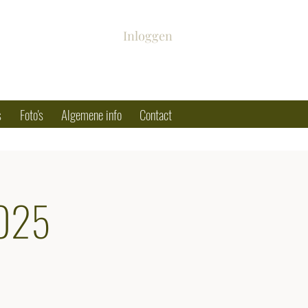
Inloggen
s
Foto's
Algemene info
Contact
2025