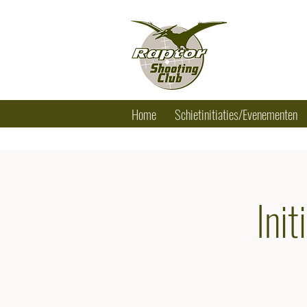
RAPTOR SHO
Tel.: +32 (0) 
Home
Schietinitiaties/Evenementen
Ini