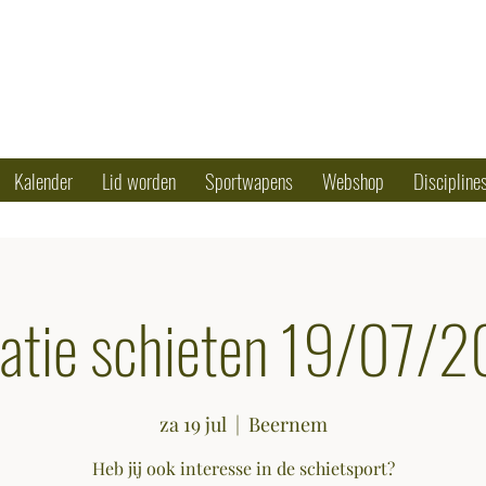
OTING CLUB
50 79 90 17
Kalender
Lid worden
Sportwapens
Webshop
Discipline
tiatie schieten 19/07/
za 19 jul
  |  
Beernem
Heb jij ook interesse in de schietsport?