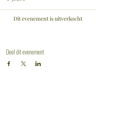
Dit evenement is uitverkocht
Deel dit evenement
CONTACTGEGEVENS
Industriepark Noord 11
8730 Beernem
+32 (0)50 79 90 17