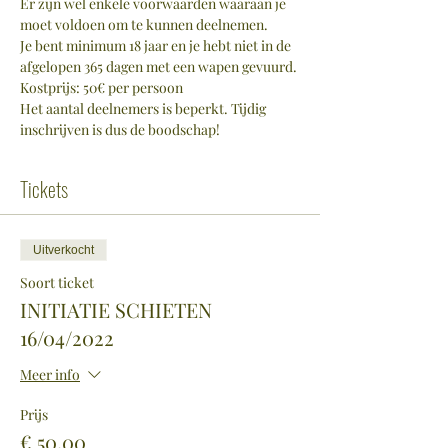
Er zijn wel enkele voorwaarden waaraan je 
moet voldoen om te kunnen deelnemen.
Je bent minimum 18 jaar en je hebt niet in de 
afgelopen 365 dagen met een wapen gevuurd.
Kostprijs: 50€ per persoon
Het aantal deelnemers is beperkt. Tijdig 
inschrijven is dus de boodschap!
Tickets
Uitverkocht
Soort ticket
INITIATIE SCHIETEN
16/04/2022
Meer info
Prijs
€ 50,00