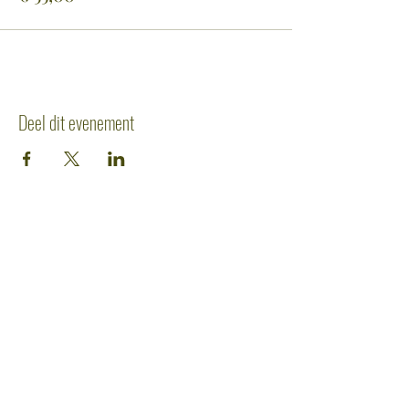
Deel dit evenement
CONTACTGEGEVENS
Industriepark Noord 11
8730 Beernem
+32 (0)50 79 90 17
info@raptorshootingclub.be