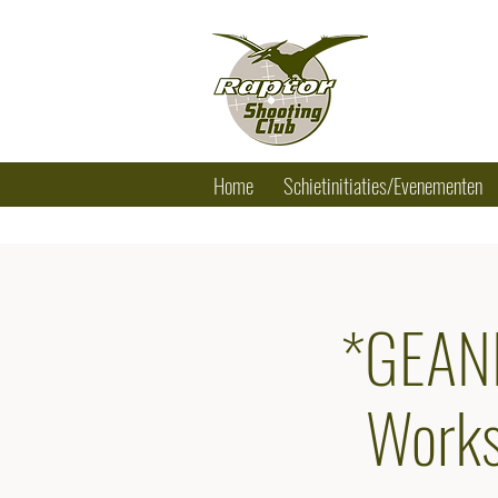
RAPTOR SHO
Tel.: +32 (0) 
Home
Schietinitiaties/Evenementen
*GEAN
Works