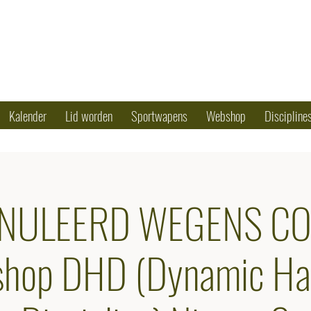
OTING CLUB
50 79 90 17
Kalender
Lid worden
Sportwapens
Webshop
Discipline
NULEERD WEGENS C
hop DHD (Dynamic H