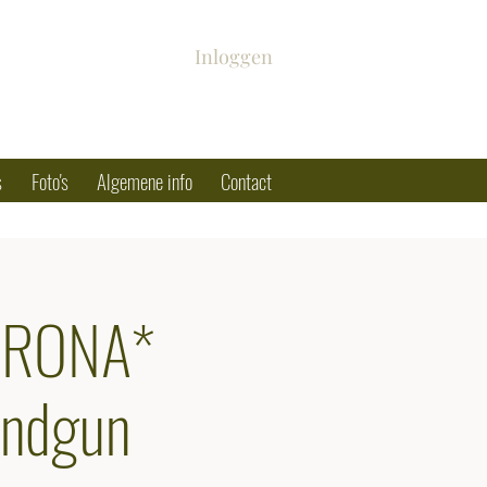
Inloggen
s
Foto's
Algemene info
Contact
ORONA*
andgun