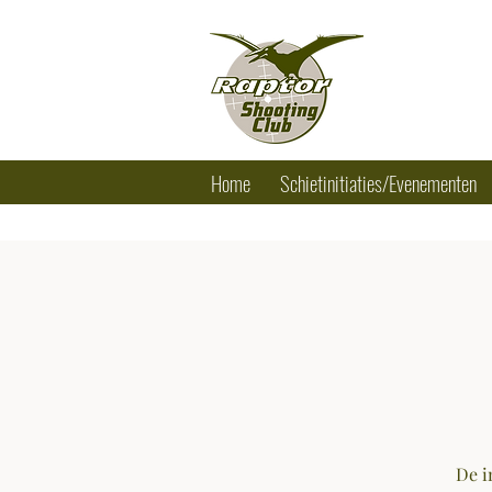
RAPTOR SHO
Tel.: +32 (0) 
Home
Schietinitiaties/Evenementen
De i