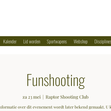
OTING CLUB
50 79 90 17
Kalender
Lid worden
Sportwapens
Webshop
Discipline
Funshooting
za 23 mei
  |  
Raptor Shooting Club
nformatie over dit evenement wordt later bekend gemaakt. U 