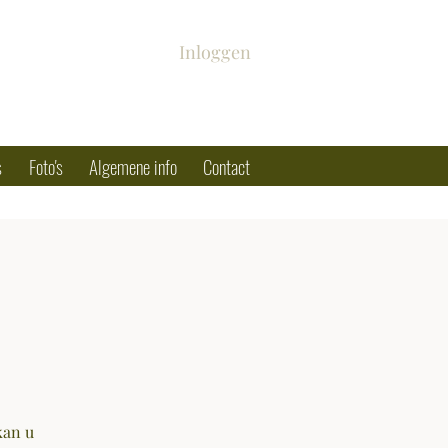
Inloggen
s
Foto's
Algemene info
Contact
kan u