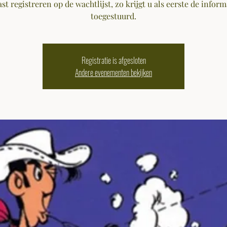
ast registreren op de wachtlijst, zo krijgt u als eerste de inform
toegestuurd.
Registratie is afgesloten
Andere evenementen bekijken