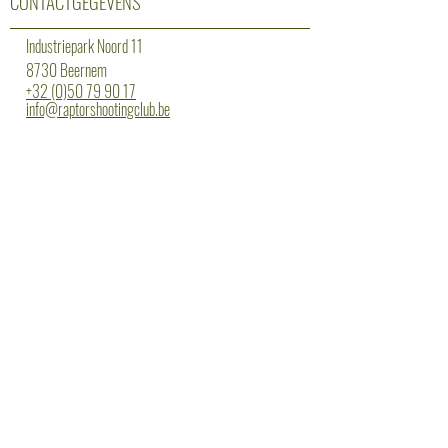
CONTACTGEGEVENS
Industriepark Noord 11
8730 Beernem
+32 (0)50 79 90 17
info@raptorshootingclub.be
Erkenning: 13/3/14/025
OPENINGSUREN
maandag: gesloten
dinsdag: 18 tot 22 uur statisch
woensdag: 18 tot 20 uur begeleiding
donderdag: 18 tot 20 uur dynamisch lvl1 -
20 tot 22 uur dynamisch lvl2/3