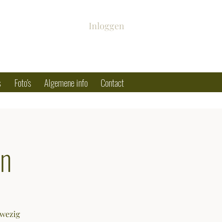
Inloggen
s
Foto's
Algemene info
Contact
en
nwezig