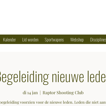
OTING CLUB
50 79 90 17
Kalender
Lid worden
Sportwapens
Webshop
Discipline
egeleiding nieuwe led
di 14 jan
  |  
Raptor Shooting Club
 begeleiding voorzien voor de nieuwe leden. Leden die niet aa