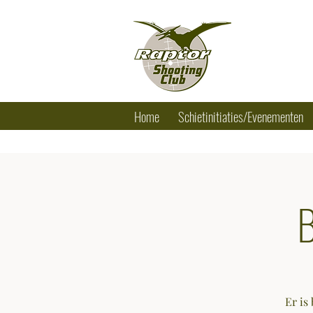
RAPTOR SHO
Tel.: +32 (0) 
Home
Schietinitiaties/Evenementen
B
Er is