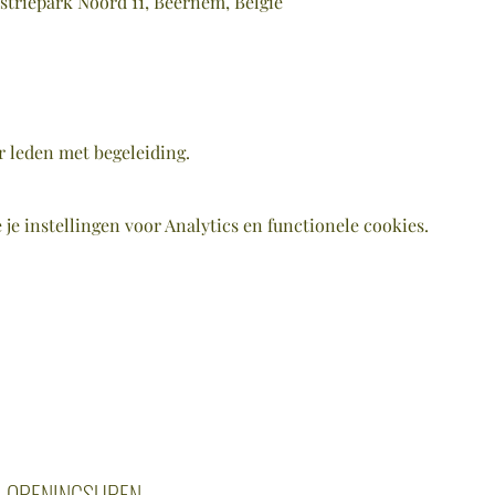
striepark Noord 11, Beernem, België
r leden met begeleiding. 
e instellingen voor Analytics en functionele cookies.
OPENINGSUREN