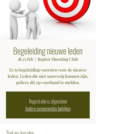
Begeleiding nieuwe leden
di 25 feb
  |  
Raptor Shooting Club
Er is begeleiding voorzien voor de nieuwe
leden. Leden die niet aanwezig kunnen zijn,
gelieve dit op voorhand te melden.
Registratie is afgesloten
Andere evenementen bekijken
Tijd en locatie