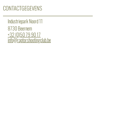
CONTACTGEGEVENS
Industriepark Noord 11
8730 Beernem
+32 (0)50 79 90 17
info@raptorshootingclub.be
Erkenning: 13/3/14/025
OPENINGSUREN
maandag: gesloten
dinsdag: 18 tot 22 uur statisch
woensdag: 18 tot 20 uur begeleiding
donderdag: 18 tot 20 uur dynamisch lvl1 -
20 tot 22 uur dynamisch lvl2/3